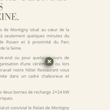
S
INE.
s de Montigny situé au cœur de la
à seulement quelques minutes du
 de Rouen et à proximité du Parc
de la Seine.
k-end ou pour quelques jours de
rganisation d’une cérémonie ou lors
travail notre hôtel Restaurant vous
année dans un cadre chaleureux et
 de deux bornes de recharge 2×24 kW
triques.
lial et convivial le Relais de Montigny