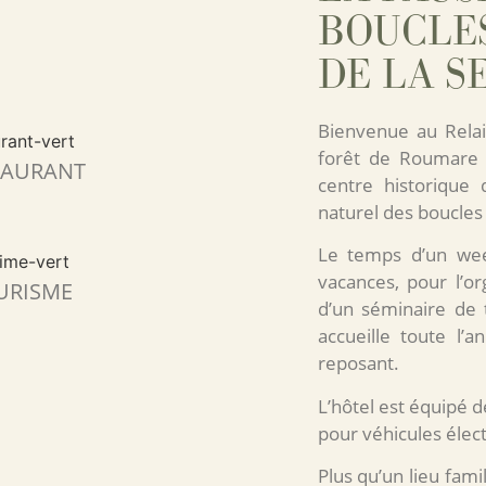
BOUCLE
DE LA SE
Bienvenue au Relai
forêt de Roumare 
TAURANT
centre historique
naturel des boucles 
Le temps d’un wee
vacances, pour l’o
URISME
d’un séminaire de 
accueille toute l’
reposant.
L’hôtel est équipé
pour véhicules élec
Plus qu’un lieu fami