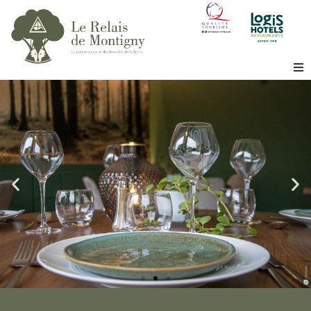
contenu
principal
Bienvenue
L’hôtel
Le restaurant
Le Bois
Séminaire
La région