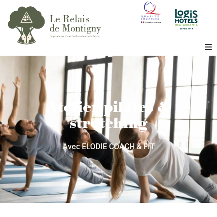
Bienvenue
L’hôtel
Atelier pilates &
stretching
Le restaurant
Avec ELODIE COACH & FIT
Le Bois
Séminaire
La région