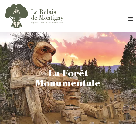
Bienvenue
L’hôtel
Le restaurant
La Forêt
Monumentale
Le Bois
Séminaire
La région
Bons cadeaux