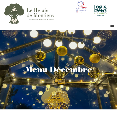
Bienvenue
L’hôtel
Le restaurant
Menu Décembre
Le Bois
Séminaire
La région