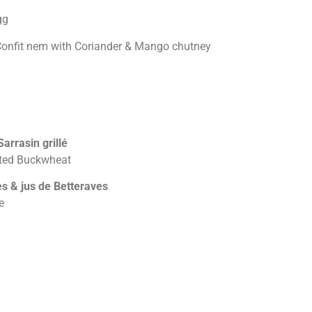
gg
onfit nem with Coriander & Mango chutney
arrasin grillé
sted Buckwheat
 & jus de Betteraves
e