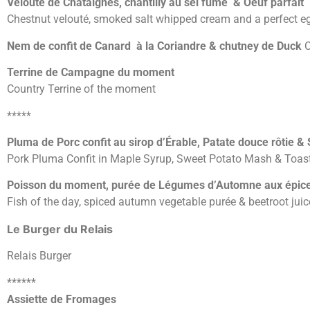
Velouté de Châtaignes, chantilly au sel fumé & Oeuf parfait
Chestnut velouté, smoked salt whipped cream and a perfect e
Nem de confit de Canard à la Coriandre & chutney de
Duck
C
Terrine de Campagne du moment
Country Terrine of the moment
*****
Pluma de Porc confit au sirop d’Érable, Patate douce rôtie & S
Pork Pluma Confit in Maple Syrup, Sweet Potato Mash & Toa
Poisson du moment, purée de Légumes d’Automne aux épices
Fish of the day, spiced autumn vegetable purée & beetroot juic
Le Burger du Relais
Relais Burger
******
Assiette de Fromages