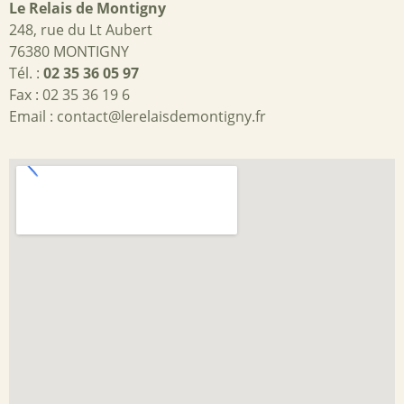
Le Relais de Montigny
Bons cadeaux
248, rue du Lt Aubert
76380 MONTIGNY
Contact
Tél. :
02 35 36 05 97
Fax : 02 35 36 19 6
Email :
contact@lerelaisdemontigny.fr