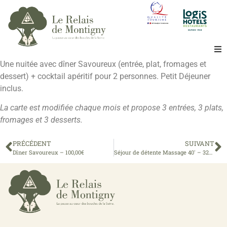
Une nuitée avec dîner Savoureux (entrée, plat, fromages et
Bienvenue
dessert) + cocktail apéritif pour 2 personnes. Petit Déjeuner
inclus.
L’hôtel
La carte est modifiée chaque mois et propose 3 entrées, 3 plats,
fromages et 3 desserts.
Le restaurant
PRÉCÉDENT
SUIVANT
Dîner Savoureux – 100,00€
Séjour de détente Massage 40′ – 320,00 €
Le Bois
Séminaire
La région