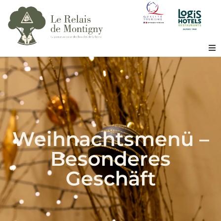
Herzlich willkommen
Das Hotel
Restaurant
Weihnachtsmenü –
Holz
Besonderes
Geschäft
Seminar
Die Region