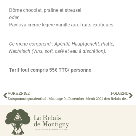
Dôme chocolat
,
praline et streusel
oder
Pavlova crème légère vanille aux fruits exotiques
Ce menu comprend
:
Apéritif
, Hauptgericht, Platte,
Nachtisch (
Vins
,
soft
,
café et eau à discrétion
).
Tarif tout compris 55€ TTC/ personne
VORHERIGE
FOLGEND
Entspannungsaufenthalt Massage 90′ – 370,00 €
Dezember-Menü 2024 des Relais de Montigny