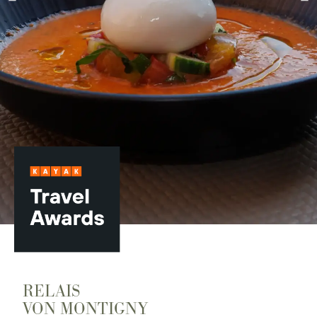
Geschenkgutscheine
Kontakt
DAS
SOMMERMENÜ
RELAIS
VON MONTIGNY
siehe Menü