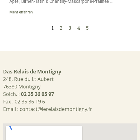
Äpfel, Birnen-Tatin & Chantilly-Mascarpone-Pralinée …
Mehr erfahren
1
2
3
4
5
Das Relais de Montigny
248, Rue du Lt Aubert
76380 Montigny
Solch. :
02 35 36 05 97
Fax : 02 35 36 19 6
Email :
contact@lerelaisdemontigny.fr