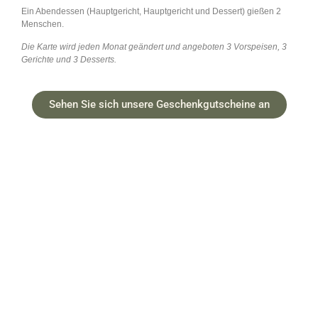
Ein Abendessen (Hauptgericht, Hauptgericht und Dessert) gießen 2
E
Menschen.
m
Die Karte wird jeden Monat geändert und angeboten 3 Vorspeisen, 3
Gerichte und 3 Desserts.
D
O
Sehen Sie sich unsere Geschenkgutscheine an